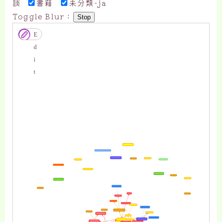
談
書籍
未分類-ja
Toggle Blur :
Stop
高配当投資をしている『すだまる』で
E
す。
d
すだまる
i
『月5万円の配当金生活』を達成する
t
再現性の高い方法をどこよりもわかり
やすく解説します！
月5万円を達成の方法
はじめに資産運用を学ぼう