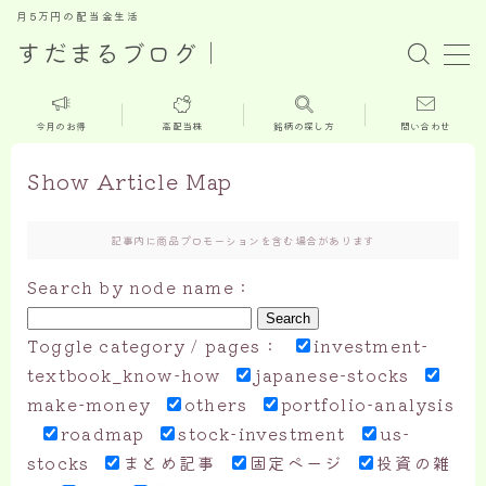
月5万円の配当金生活
すだまるブログ｜
MENU
今月のお得
高配当株
銘柄の探し方
問い合わせ
ホーム
Show Article Map
新着記事
記事内に商品プロモーションを含む場合があります
今月のお得情報
Search by node name :
Search
高配当株
Toggle category / pages :
investment-
textbook_know-how
japanese-stocks
株主優待
make-money
others
portfolio-analysis
roadmap
stock-investment
us-
お問い合せ
stocks
まとめ記事
固定ページ
投資の雑