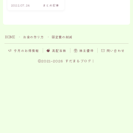
2022.07.24
まとめ記事
高配当投資をしている『すだまる』で
す。
すだまる
HOME
お金の作り方
固定費の削減
＞
＞
『月5万円の配当金生活』を達成する
再現性の高い方法をどこよりもわかり
今月のお得情報
高配当株
株主優待
問い合わせ
やすく解説します！
2021–2026 すだまるブログ｜
Follow Me
月5万円を達成の方法
はじめに資産運用を学ぼう
簡単に銘柄検索から分析が可能
無料口座開設はこちら