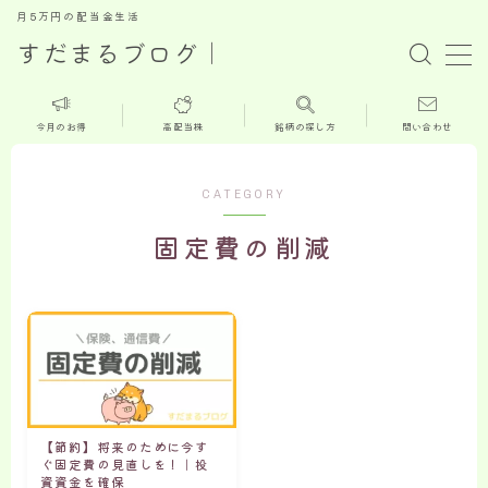
月5万円の配当金生活
すだまるブログ｜
MENU
今月のお得
高配当株
銘柄の探し方
問い合わせ
ホーム
CATEGORY
新着記事
固定費の削減
今月のお得情報
高配当株
株主優待
【節約】将来のために今す
お問い合せ
ぐ固定費の見直しを！｜投
資資金を確保