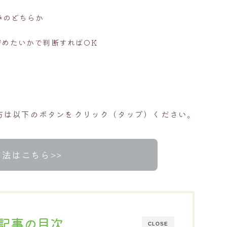
券
のどちらか
貯めたいかで判断すればOK
方は以下のボタンをクリック（タップ）ください。
法はこちら>>
記事の目次
CLOSE