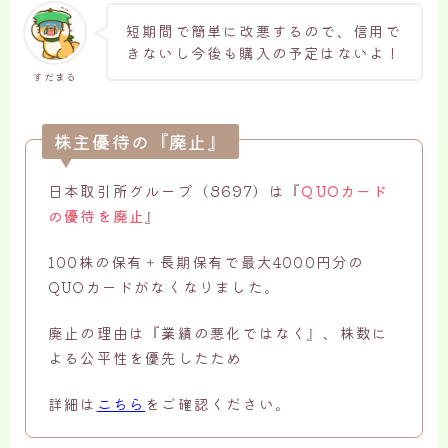
短期間で簡単に改悪するので、信用で
きないし今後も購入の予定はないよ！
すだまる
株主優待の『廃止』
日本取引所グループ（8697）は『
QUOカード
の優待を廃止
』
100株の保有＋長期保有で最大4000円分の
QUOカードがなくなりました。
廃止の理由は『業績の悪化ではなく』、株数に
よる公平性を優先したため
詳細は
こちら
をご確認ください。
簡単に銘柄検索から分析が可能
無料口座開設はこちら