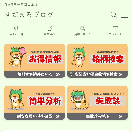
月5万円の配当金生活
すだまるブログ｜
MENU
今月のお得
高配当株
銘柄の探し方
問い合わせ
ホーム
新着記事
今月のお得情報
高配当株
株主優待
お問い合せ