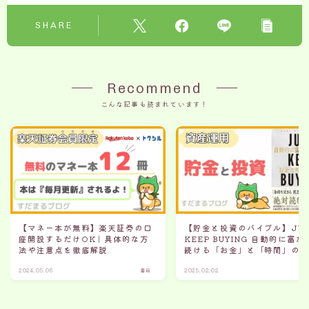
SHARE
Recommend
こんな記事も読まれています！
【マネー本が無料】楽天証券の口
【貯金と投資のバイブル】JUS
座開設するだけOK｜具体的な方
KEEP BUYING 自動的に富が
法や注意点を徹底解説
続ける「お金」と「時間」の
2024.05.06
書籍
2025.02.02