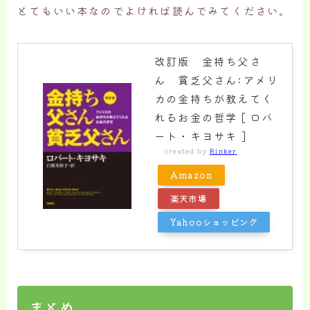
とてもいい本なのでよければ読んでみてください。
改訂版 金持ち父さ
ん 貧乏父さん:アメリ
カの金持ちが教えてく
れるお金の哲学 [ ロバ
ート・キヨサキ ]
created by
Rinker
Amazon
楽天市場
Yahooショッピング
まとめ