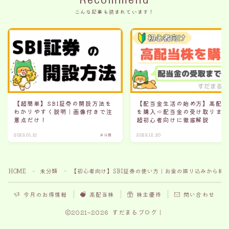
こんな記事も読まれています！
【超簡単】SBI証券の開設方法を
【配当金生活の始め方】高配
わかりやすく説明｜画像付きで注
を購入⇨配当金の受け取りま
意点だけ！
超初心者向けに徹底解説
2023.01.21
未分類
2023.12.20
未
HOME
未分類
【初心者向け】SBI証券の使い方｜お金の振り込みから株
＞
＞
今月のお得情報
高配当株
株主優待
問い合わせ
2021–2026 すだまるブログ｜