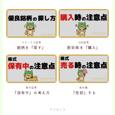
マネックス証券
SBI証券
銘柄を『探す』
割安株を『購入』
楽天証券
教科書
『保有中』の考え方
『売却』する
アドセンス