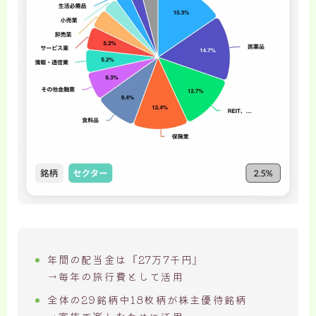
年間の配当金は『27万7千円』
→毎年の旅行費として活用
全体の29銘柄中18枚柄が株主優待銘柄