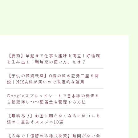
【要約】早起きで仕事も趣味も両立！好循環
を生み出す「朝時間の使い方」とは？
【子供の投資戦略】0歳の娘の証券口座を開
設｜NISA枠が無いので限定的な運用
Googleスプレッドシートで日本株の株価を
自動取得しつつ配当金も管理する方法
【無料あり】お金に困らなくなるにはコレを
読め！最強オススメ本10選
【５年で１億貯める株式投資】時間がない会