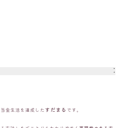
すだまる
配当金生活を達成した
です。