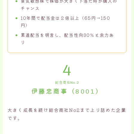
景気敏感株で株価が大きく下落た時が購入の
チャンス
10年間で配当金は２倍以上（65円→150
円）
累進配当を明言し、配当性向30％と余力あ
り
4
総合商社No.2
伊藤忠商事（8001）
大きく成長を続け総合商社No2まで上り詰めた企業
です。