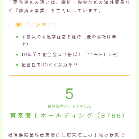
三菱商事との違いは、繊維・機会などの海外貿易な
ど『非資源事業』を主力にしています。
ここが魅力！
不景気でも黒字経営を維持（他の商社は赤
字）
10年間で配当金は２倍以上（44円→110円）
配当性向30％と余力あり
5
損保業界ダントツのNo1
東京海上ホールディング（8766）
損保保険業界は実質的に東京海上の１強の状態で