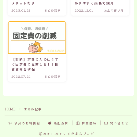
メリットあり
かりやすく画像で紹介
2023.01.29
まとめ記事
2022.12.01
お金の作り方
【節約】将来のために今す
お金がないという口癖を無くしましょう！
ぐ固定費の見直しを！｜投
“今”よりも収入を増やす方法を学べる
資資金を確保
2022.07.24
まとめ記事
Read More
投資を始める前に決めること
HOME
まとめ記事
＞
Follow Me
今月のお得情報
高配当株
株主優待
問い合わせ
2021–2026 すだまるブログ｜