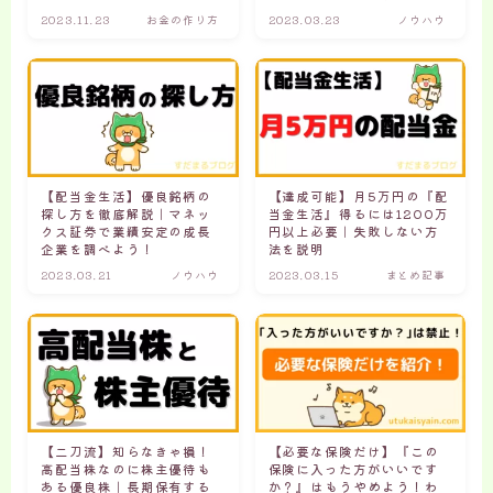
2023.11.23
お金の作り方
2023.03.23
ノウハウ
高配当投資をしている『すだまる』で
す。
すだまる
『月5万円の配当金生活』を達成する
再現性の高い方法をどこよりもわかり
やすく解説します！
【配当金生活】優良銘柄の
【達成可能】月5万円の『配
探し方を徹底解説｜マネッ
当金生活』得るには1200万
クス証券で業績安定の成長
円以上必要｜失敗しない方
企業を調べよう！
法を説明
2023.03.21
ノウハウ
2023.03.15
まとめ記事
月5万円を達成の方法
はじめに資産運用を学ぼう
【二刀流】知らなきゃ損！
【必要な保険だけ】『この
高配当株なのに株主優待も
保険に入った方がいいです
ある優良株｜長期保有する
か？』はもうやめよう！わ