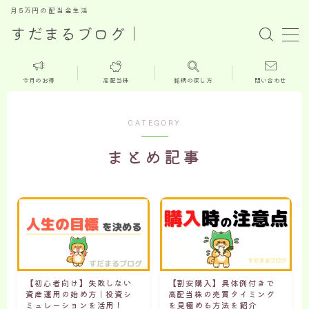
月5万円の配当金生活
すだまるブログ｜
MENU
今月のお得
高配当株
銘柄の探し方
問い合わせ
ホーム
CATEGORY
新着記事
まとめ記事
今月のお得情報
高配当株
株主優待
【初心者向け】失敗しない
【割安購入】具体例付きで
お問い合せ
資産運用の始め方｜投資シ
高配当株の売買タイミング
ミュレーションを活用！
を見極める方法を紹介