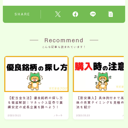
SHARE
Recommend
こんな記事も読まれています！
【配当金生活】優良銘柄の探し方
【割安購入】具体例付きで高
を徹底解説｜マネックス証券で業
株の売買タイミングを見極め
績安定の成長企業を調べよう！
法を紹介
2023.03.21
ノウハウ
2023.03.23
ノウ
簡単に銘柄検索から分析が可能
無料口座開設はこちら