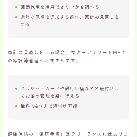
健康保険
を活用できないかを調べる
余計な保険を追加する前に、
家計の見直し
を
する
家計の見直しをする場合、マネーフォワードMEで
の
家計簿管理
がおすすめです。
クレジットカードや銀行口座などと紐付けし
て
お金の管理を楽に行える
無料
で4つまで紐付け可能
健康保険の「
傷病手当
」はフリーランスにはありま