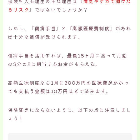
保険を入る理由の主な理由は『
病気やケガで働けな
るリスク
』ではないでしょうか？
しかし、『
傷病手当
』と『
高額医療費制度
』があれ
ば十分な補償が受けられます。
傷病手当を活用すれば、
最長18ヶ月
に渡って月給
の3分の2に相当するお金がもらえる。
高額医療制度なら
1月に300万円の医療費がかかっ
ても支払う金額は10万円ほど
で済みます。
保険貧乏にならないように、以下の点に注意しまし
ょう！