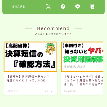
SHARE
Recommend
こんな記事も読まれています！
【超簡単】決算短信の見方は？｜
【知らないとヤバイ】投資で
確認するのは３つだけでOK
ておくべき用語を具体例付き
介｜誤った情報かを見極める
2023.02.21
ノウハウ
2023.08.20
ノウ