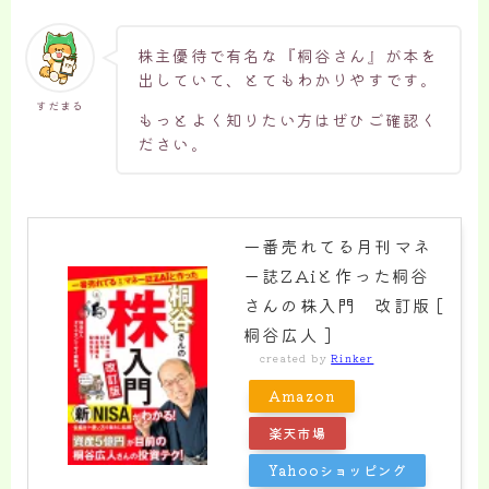
株主優待で有名な『桐谷さん』が本を
出していて、とてもわかりやすです。
すだまる
もっとよく知りたい方はぜひご確認く
ださい。
一番売れてる月刊マネ
ー誌ZAiと作った桐谷
さんの株入門 改訂版 [
桐谷広人 ]
created by
Rinker
Amazon
楽天市場
Yahooショッピング