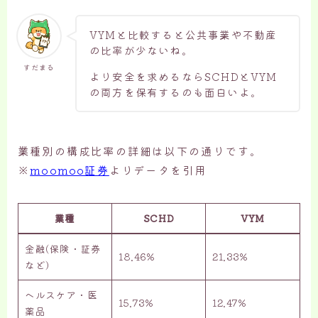
VYMと比較すると公共事業や不動産
の比率が少ないね。
すだまる
より安全を求めるならSCHDとVYM
の両方を保有するのも面白いよ。
業種別の構成比率の詳細は以下の通りです。
※
moomoo証券
よりデータを引用
業種
SCHD
VYM
金融(保険・証券
18.46%
21.33%
など）
ヘルスケア・医
15.73%
12.47%
薬品