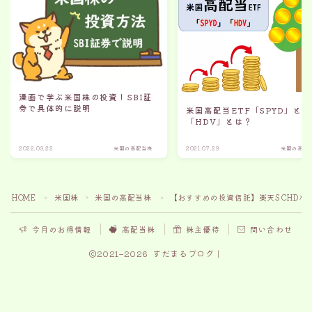
漫画で学ぶ米国株の投資！SBI証
券で具体的に説明
米国高配当ETF「SPYD」と
「HDV」とは？
2022.03.22
米国の高配当株
2021.07.29
米国の高配
HOME
米国株
米国の高配当株
【おすすめの投資信託】楽天SCHDな
＞
＞
＞
今月のお得情報
高配当株
株主優待
問い合わせ
2021–2026 すだまるブログ｜
簡単に銘柄検索から分析が可能