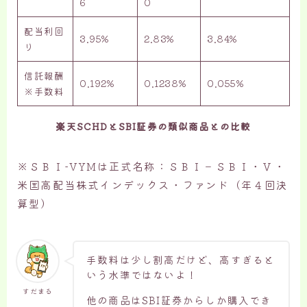
6
0
配当利回
3.95%
2.83%
3.84%
り
信託報酬
0.192%
0.1238%
0.055%
※手数料
楽天SCHDとSBI証券の類似商品との比較
※ＳＢＩ-VYMは正式名称：ＳＢＩ－ＳＢＩ・Ｖ・
米国高配当株式インデックス・ファンド（年４回決
算型）
手数料は少し割高だけど、高すぎると
いう水準ではないよ！
すだまる
他の商品はSBI証券からしか購入でき